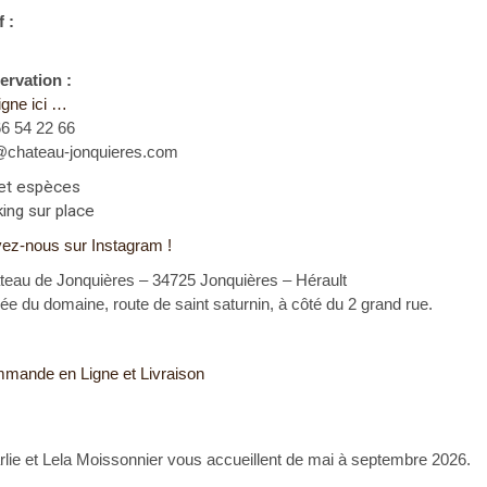
f :
ervation :
igne ici …
66 54 22 66
@chateau-jonquieres.com
et espèces
ing sur place
vez-nous sur Instagram !
teau de Jonquières – 34725 Jonquières – Hérault
ée du domaine, route de saint saturnin, à côté du 2 grand rue.
mande en Ligne et Livraison
lie et Lela Moissonnier vous accueillent de mai à septembre 2026.