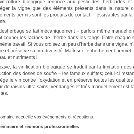
viticulture biologique renonce aux pesticides, herbicides et 
téger la vigne que des éléments présents dans la nature c
itements permis sont les produits de contact – lessivables par la
nte.
désherbage se fait mécaniquement – parfois même manuellemen
nt couper les racines de l’herbe dans les rangs. Entre chaque sou
même travail. Si vous croisez un peu d’herbe dans une vigne, n’ay
me et préserve sa bio diversité. Maîtriser l’enherbement permet,
eau et nutriments !
cave, la vinification biologique se traduit par la limitation des
uction des doses de soufre – les fameux sulfites; celui-ci restan
tège le vin contre l’oxydation et en préserve toutes les qualités 
tir de raisins ultra sains, vendangés et triés manuellement est l
ites.
domaine accueille vos événements et réceptions.
Séminaire et réunions professionnelles