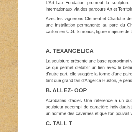
L’Art-Lab Fondation promeut la sculpture
internationaux via des parcours Art et Territo
Avec les vignerons Clément et Charlotte de B
une installation permanente au parc du C
californien C.G. Simonds, figure majeure de l
A. TEXANGELICA
La sculpture présente une base approximativ
ce qui permet d’établir un lien avec le béta
d’autre part, elle suggère la forme d’une pair
tant que grand fan d’Angelica Huston, je pensa
B. ALLEZ- OOP
Acrobaties d’acier. Une référence à un d
sculpteur accompli de caractère individualist
un homme des cavernes et que l’on pouvait 
C. TALL T