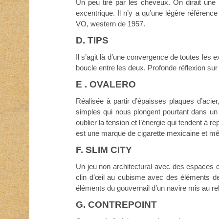
Un peu tiré par les cheveux. On dirait une 
excentrique. Il n’y a qu’une légère référenc
VO, western de 1957.
D. TIPS
Il s’agit là d’une convergence de toutes les e
boucle entre les deux. Profonde réflexion sur l
E . OVALERO
Réalisée à partir d’épaisses plaques d’acier
simples qui nous plongent pourtant dans un é
oublier la tension et l’énergie qui tendent à 
est une marque de cigarette mexicaine et même 
F. SLIM CITY
Un jeu non architectural avec des espaces 
clin d’œil au cubisme avec des éléments de v
éléments du gouvernail d’un navire mis au reb
G. CONTREPOINT