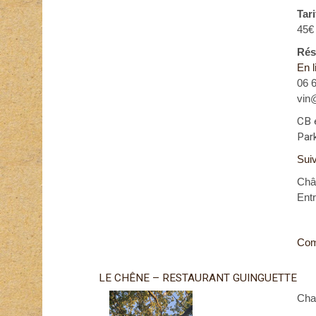
Tari
45€
Rés
En l
06 
vin
CB 
Park
Sui
Châ
Entr
Com
LE CHÊNE – RESTAURANT GUINGUETTE
Char