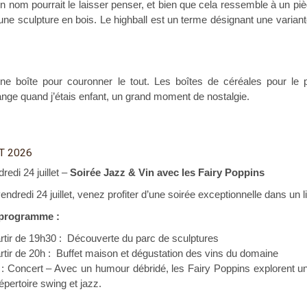
 nom pourrait le laisser penser, et bien que cela ressemble à un pi
’une sculpture en bois.
Le highball est un terme désignant une varian
boîte pour couronner le tout. Les boîtes de céréales pour le pe
nge quand j’étais enfant, un grand moment de nostalgie.
T 2026
redi 24 juillet –
Soirée Jazz & Vin avec les Fairy Poppins
endredi 24 juillet, venez profiter d’une soirée exceptionnelle dans un 
programme :
rtir de 19h30 : Découverte du parc de sculptures
rtir de 20h : Buffet maison et dégustation des vins du domaine
: Concert – Avec un humour débridé, les Fairy Poppins explorent une
épertoire swing et jazz.