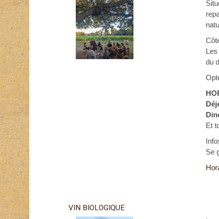
Situ
repa
natu
Côté
Les 
du d
Opte
HO
Déj
Dine
Et t
Info
Se 
Hor
VIN BIOLOGIQUE