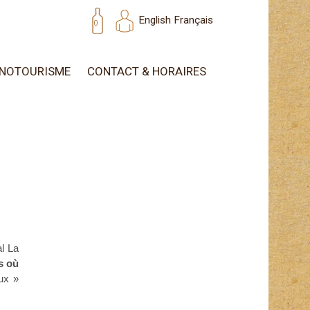
English
Français
0
NOTOURISME
CONTACT & HORAIRES
al La
s où
eux »