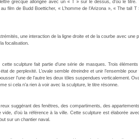
lettre grecque allongée avec un « T » sur le dessus, d’où le titre.
e au film de Budd Boetticher, « L’homme de l’Arizona », « The tall T
xtrémités, une interaction de la ligne droite et de la courbe avec une p
a focalisation.
, cette sculpture fait partie d’une série de masques. Trois éléments
tat de perplexité. L’ovale semble étreindre et unir l’ensemble pour 
repousser l’une de l’autre les deux tôles suspendues verticalement. Ov
si cela n’a rien à voir avec la sculpture, le titre résonne.
creux suggérant des fenêtres, des compartiments, des appartements
ide, d’où la référence à la ville. Cette sculpture est élaborée ave
ut sur un chantier naval.