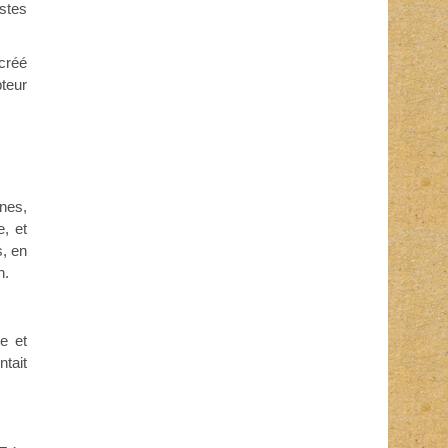
stes
 créé
teur
nes,
e, et
s, en
n.
e et
ntait