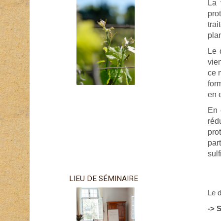
La 
pro
tra
pla
Le 
vie
ce 
for
en 
En 
réd
pro
par
sulf
LIEU DE SÉMINAIRE
Le 
-> 