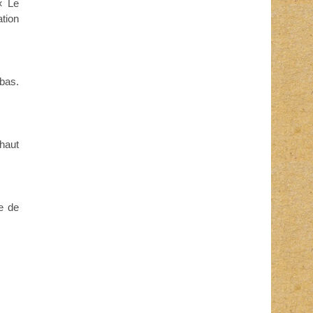
« Le
ation
 bas.
 haut
e de