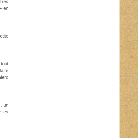
 Très
 » en
etite
 tout
faire
alero
, un
c les