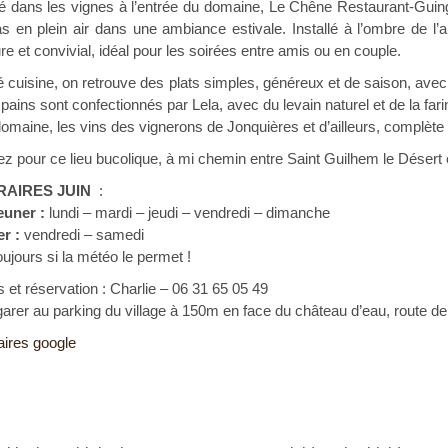
é dans les vignes à l’entrée du domaine, Le Chêne Restaurant-Guingue
s en plein air dans une ambiance estivale. Installé à l’ombre de l’
re et convivial, idéal pour les soirées entre amis ou en couple.
 cuisine, on retrouve des plats simples, généreux et de saison, avec
pains sont confectionnés par Lela, avec du levain naturel et de la fari
omaine, les vins des vignerons de Jonquières et d’ailleurs, complète 
z pour ce lieu bucolique, à mi chemin entre Saint Guilhem le Désert 
RAIRES JUIN
:
euner :
lundi – mardi – jeudi – vendredi – dimanche
r :
vendredi – samedi
oujours si la météo le permet !
s et réservation : Charlie –
06 31 65 05 49
garer au parking du village à 150m en face du château d’eau, route 
aires google