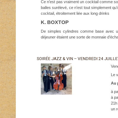
Ce n’est pas vraiment un cocktail comme son
balles surélevé, ce n’est tout simplement qu
cocktail, étroitement liée aux long drinks
K. BOXTOP
De simples cylindres comme base avec une 
déjeuner étaient une sorte de monnaie d’écha
SOIRÉE JAZZ & VIN – VENDREDI 24 JUILLE
Vend
Le v
Au 
à pa
à pa
21h 
un r