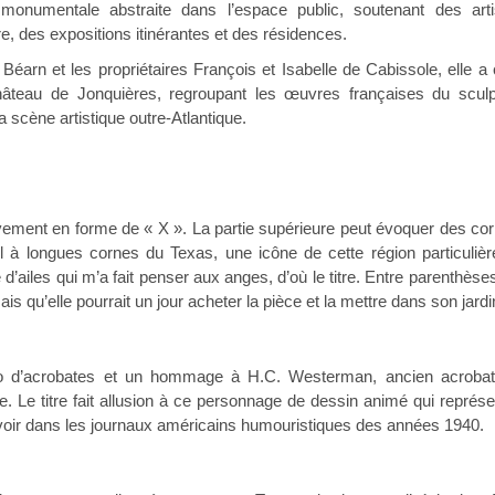
 monumentale abstraite dans l’espace public, soutenant des arti
ire, des expositions itinérantes et des résidences.
éarn et les propriétaires François et Isabelle de Cabissole, elle a
hâteau de Jonquières, regroupant les œuvres françaises du sculp
a scène artistique outre-Atlantique.
ement en forme de « X ». La partie supérieure peut évoquer des cor
il à longues cornes du Texas, une icône de cette région particulièr
e d’ailes qui m’a fait penser aux anges, d’où le titre. Entre parenthèse
is qu’elle pourrait un jour acheter la pièce et la mettre dans son jardi
uo d’acrobates et un hommage à H.C. Westerman, ancien acrobat
e. Le titre fait allusion à ce personnage de dessin animé qui représe
voir dans les journaux américains humouristiques des années 1940.