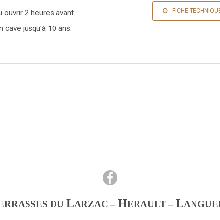
FICHE TECHNIQU
u ouvrir 2 heures avant.
n cave jusqu’à 10 ans.
L
H
L
ERRASSES DU
ARZAC –
ERAULT –
ANGUE