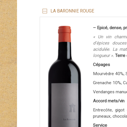
LA BARONNIE ROUGE
– Epicé, dense, p
« Un vin charma
d’épices douces
acidulée. La mat
longueur ».
Terre 
Cépages
Mourvèdre 40%, 
Grenache 10%, C
Vendanges manue
Accord mets/vin
Entrecôte, gigot
pruneaux, chocola
Service