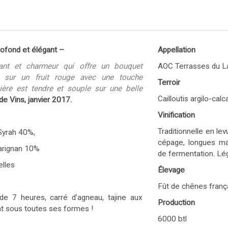
rofond et élégant –
Appellation
nt et charmeur qui offre un bouquet
AOC Terrasses du L
 sur un fruit rouge avec une touche
Terroir
ière est tendre et souple sur une belle
Cailloutis argilo-calc
de Vins, janvier 2017.
Vinification
Traditionnelle en le
Syrah 40%,
cépage, longues ma
arignan 10%
de fermentation. Lé
lles
Élevage
Fût de chênes franç
 de 7 heures, carré d’agneau, tajine aux
Production
t sous toutes ses formes !
6000 btl