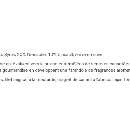
0% Syrah, 20% Grenache, 10% Cinsault, élevé en cuve
ise qui évoluent vers la praline entremêlées de senteurs cacaotées
 sa gourmandise en développant une farandole de fragrances aromati
, filet mignon à la moutarde, magret de canard à l’abricot, lapin fo