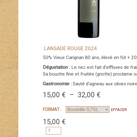
.LANSADE ROUGE 2024
50% Vieux Carignan 80 ans, élevé en fût + 2
Dégustation :
Le nez est fait d’effluves de fra
Sa bouche fine et fruitée (griotte) proclame
Gastronomie :
Sauté d’agneau aux olives noires
Plage
15,00
€
–
32,00
€
de
FORMAT :
EFFACER
prix :
15,00
€
15,00 €
QUANTITÉ
à