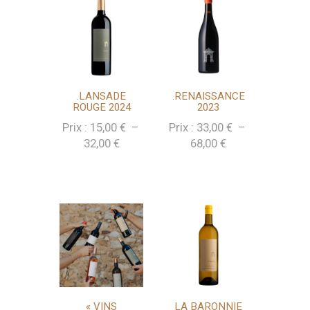
32,00 €
.LANSADE
.RENAISSANCE
ROUGE 2024
2023
Prix :
15,00
€
–
Prix :
33,00
€
–
Plage
Plage
32,00
€
68,00
€
de
de
prix :
prix :
15,00 €
33,00 €
à
à
32,00 €
68,00 €
« VINS
LA BARONNIE